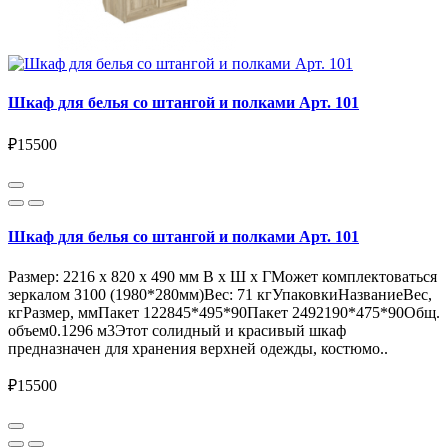
Шкаф для белья со штангой и полками Арт. 101
₽15500
Шкаф для белья со штангой и полками Арт. 101
Размер: 2216 x 820 x 490 мм В x Ш x ГМожет комплектоваться
зеркалом З100 (1980*280мм)Вес: 71 кгУпаковкиНазваниеВес,
кгРазмер, ммПакет 122845*495*90Пакет 2492190*475*90Общ.
объем0.1296 м3Этот солидный и красивый шкаф
предназначен для хранения верхней одежды, костюмо..
₽15500