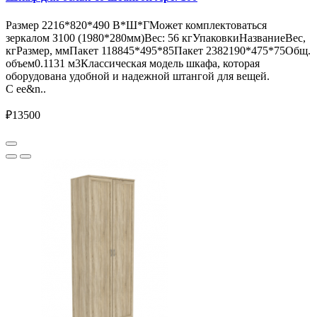
Размер 2216*820*490 В*Ш*ГМожет комплектоваться
зеркалом З100 (1980*280мм)Вес: 56 кгУпаковкиНазваниеВес,
кгРазмер, ммПакет 118845*495*85Пакет 2382190*475*75Общ.
объем0.1131 м3Классическая модель шкафа, которая
оборудована удобной и надежной штангой для вещей.
С ее&n..
₽13500