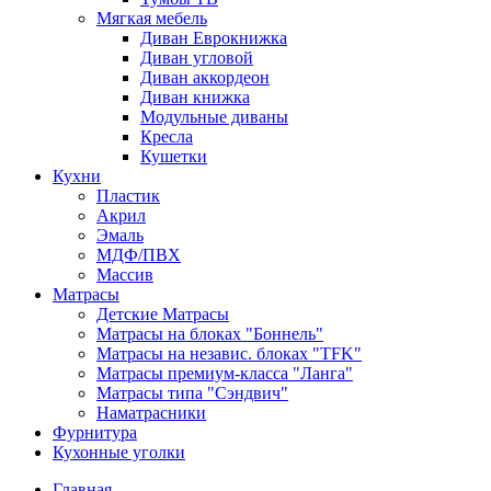
Мягкая мебель
Диван Еврокнижка
Диван угловой
Диван аккордеон
Диван книжка
Модульные диваны
Кресла
Кушетки
Кухни
Пластик
Акрил
Эмаль
МДФ/ПВХ
Массив
Матрасы
Детские Матрасы
Матрасы на блоках "Боннель"
Матрасы на независ. блоках "TFK"
Матрасы премиум-класса "Ланга"
Матрасы типа "Сэндвич"
Наматрасники
Фурнитура
Кухонные уголки
Главная