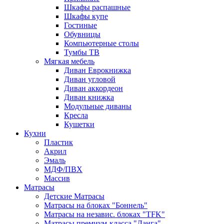
Шкафы распашные
Шкафы купе
Гостиные
Обувницы
Компьютерные столы
Тумбы ТВ
Мягкая мебель
Диван Еврокнижка
Диван угловой
Диван аккордеон
Диван книжка
Модульные диваны
Кресла
Кушетки
Кухни
Пластик
Акрил
Эмаль
МДФ/ПВХ
Массив
Матрасы
Детские Матрасы
Матрасы на блоках "Боннель"
Матрасы на независ. блоках "TFK"
Матрасы премиум-класса "Ланга"