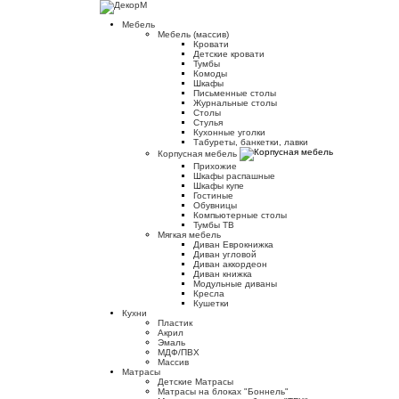
Мебель
Мебель (массив)
Кровати
Детские кровати
Тумбы
Комоды
Шкафы
Письменные столы
Журнальные столы
Столы
Стулья
Кухонные уголки
Табуреты, банкетки, лавки
Корпусная мебель
Прихожие
Шкафы распашные
Шкафы купе
Гостиные
Обувницы
Компьютерные столы
Тумбы ТВ
Мягкая мебель
Диван Еврокнижка
Диван угловой
Диван аккордеон
Диван книжка
Модульные диваны
Кресла
Кушетки
Кухни
Пластик
Акрил
Эмаль
МДФ/ПВХ
Массив
Матрасы
Детские Матрасы
Матрасы на блоках "Боннель"