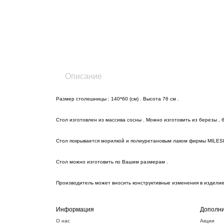
Описание
Размер столешницы : 140*60 (см) . Высота 76 см .
Стол изготовлен из массива сосны . Можно изготовить из березы , б
Стол покрывается морилкой и полиуретановым лаком фирмы MILESI
Стол можно изготовить по Вашим размерам .
Производитель может вносить конструктивные изменения в изделие 
Информация
Дополни
О нас
Акции