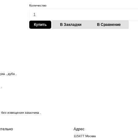
Количество
Купить
В Закладки
В Сравнение
ука , дуба .
 .
без извещения заказчика .
тельно
Адрес
115477 Москва