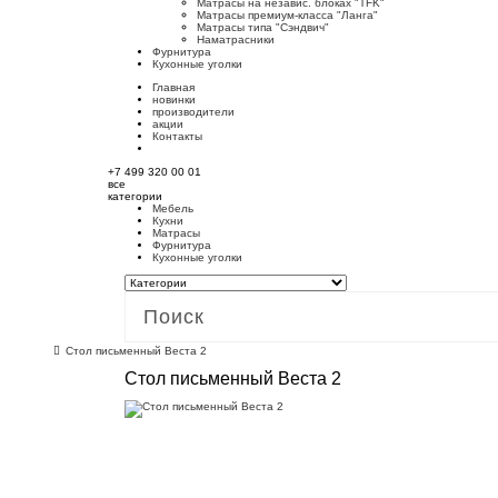
Матрасы на независ. блоках "TFK"
Матрасы премиум-класса "Ланга"
Матрасы типа "Сэндвич"
Наматрасники
Фурнитура
Кухонные уголки
Главная
новинки
производители
акции
Контакты
+7 499 320 00 01
все
категории
Мебель
Кухни
Матрасы
Фурнитура
Кухонные уголки
Стол письменный Веста 2
Стол письменный Веста 2