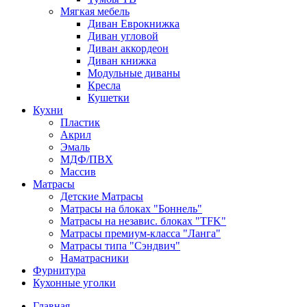
Мягкая мебель
Диван Еврокнижка
Диван угловой
Диван аккордеон
Диван книжка
Модульные диваны
Кресла
Кушетки
Кухни
Пластик
Акрил
Эмаль
МДФ/ПВХ
Массив
Матрасы
Детские Матрасы
Матрасы на блоках "Боннель"
Матрасы на независ. блоках "TFK"
Матрасы премиум-класса "Ланга"
Матрасы типа "Сэндвич"
Наматрасники
Фурнитура
Кухонные уголки
Главная