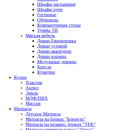
Шкафы распашные
Шкафы купе
Гостиные
Обувницы
Компьютерные столы
Тумбы ТВ
Мягкая мебель
Диван Еврокнижка
Диван угловой
Диван аккордеон
Диван книжка
Модульные диваны
Кресла
Кушетки
Кухни
Пластик
Акрил
Эмаль
МДФ/ПВХ
Массив
Матрасы
Детские Матрасы
Матрасы на блоках "Боннель"
Матрасы на независ. блоках "TFK"
Матрасы премиум-класса "Ланга"